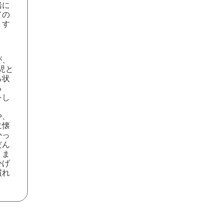
緒に
ての
りす
が、
児と
る状
る
をし
や、
に懐
かっ
だん
りま
かげ
慣れ