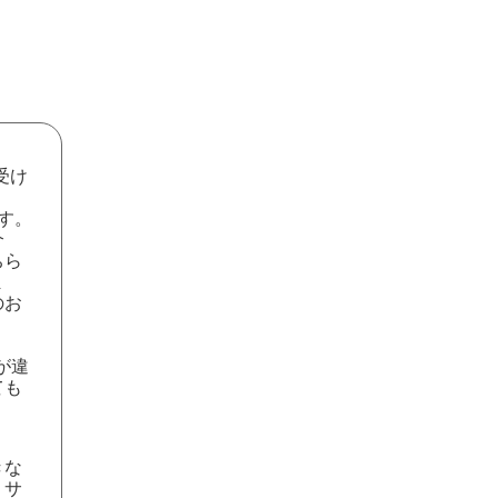
受け
す。
介
ちら
ま
のお
が違
ても
きな
、サ