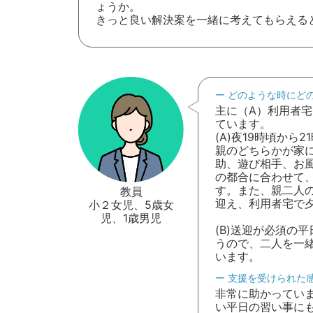
ょうか。
きっと良い解決案を一緒に考えてもらえる
どのような時にど
主に（A）利用者
ています。
(A)夜19時頃か
親のどちらかが家
助、遊び相手、お
の都合に合わせて
す。また、親二人
教員
迎え、利用者宅で
小２女児、5歳女
児、1歳男児
(B)送迎が必須の
うので、二人を一
います。
支援を受けられた
非常に助かってい
い平日の習い事に