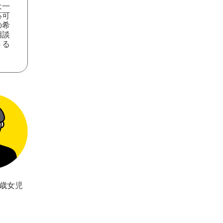
は一
応可
の希
相談
さる
5歳女児