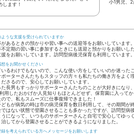
小1男児、
めします！
のような支援を受けられていますか
事があるときの預かりや習い事への送迎等をお願いしています
等不定期の習い事に参加するときにも送迎と預かりをお願いし
支援をお願いしています。訪問型病後児保育も利用しています
感想をお聞かせください
ているわけでもないので、こんな使い方をしていいのか迷った
サポーターさんたちもスタッフの方々も私たちの働き方をよく
くださるので、安心してお願いしています。
った長男もすっかりサポーターさんたちのことが大好きになり
ら利用したおかげか人見知りもほとんどせず、保育園に入ってか
たので、私もスムーズに仕事復帰できました！
子どもが病気の時は市の病児保育を数日利用して、その期間が
全ではない状態で登園させることも多かったですが、訪問型病
ようになって、いつものサポーターさんと自宅で安心してゆっ
り治してから登園させることができるようになりました。
登録を考えられている方へメッセージをお願いします