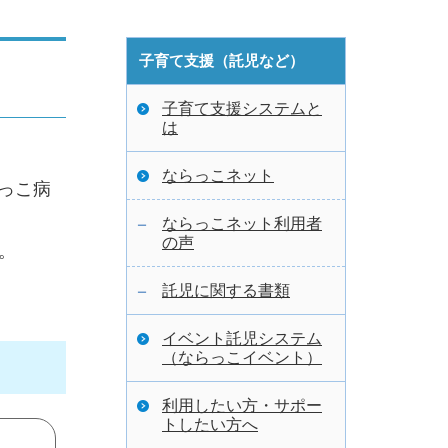
子育て支援（託児など）
子育て支援システムと
は
ならっこネット
らっこ病
ならっこネット利用者
の声
。
託児に関する書類
イベント託児システム
（ならっこイベント）
利用したい方・サポー
トしたい方へ