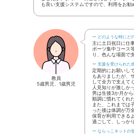
も良い支援システムですので、利用をお勧
どのような時にど
主に土日祝日に仕
ポーツ集中コース
り、色んな場面で
支援を受けられた
定期的にお願いし
もありましたが、
教員
して全力で支えて
5歳男児、1歳男児
人見知りが激しか
男は生後3か月か
順調に慣れてくれ
また、これまでは
った後は体調が万
保育が利用できる
過ごして、しっか
ならっこネットの