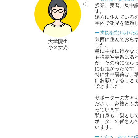
授業、実習、集中
す。
遠方に住んでいる
学内で託児を依頼
支援を受けられた
関西に住んでおら
大学院生
した。
小２女児
急に学校に行かな
も講義や実習はあ
が、その時になら
に心強かったです
特に集中講義は、
にお願いすること
できました。
サポーターの方々
ださり、家族とも
っています。
私自身も、親とし
ポーターの皆さん
います。
ならっこネットの