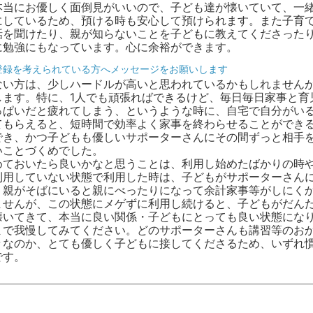
本当にお優しく面倒見がいいので、子ども達が懐いていて、一
にしているため、預ける時も安心して預けられます。また子育
話を聞けたり、親が知らないことを子どもに教えてくださった
に勉強にもなっています。心に余裕ができます。
登録を考えられている方へメッセージをお願いします
ない方は、少しハードルが高いと思われているかもしれません
します。特に、1人でも頑張ればできるけど、毎日毎日家事と育
っぱいだと疲れてしまう、というような時に、自宅で自分がい
てもらえると、短時間で効率よく家事を終わらせることができ
でき、かつ子どもも優しいサポーターさんにその間ずっと相手
いことづくめでした。
めておいたら良いかなと思うことは、利用し始めたばかりの時
利用していない状態で利用した時は、子どもがサポーターさん
、親がそばにいると親にべったりになって余計家事等がしにく
ませんが、この状態にメゲずに利用し続けると、子どもがだん
懐いてきて、本当に良い関係・子どもにとっても良い状態にな
まで我慢してみてください。どのサポーターさんも講習等のお
々なのか、とても優しく子どもに接してくださるため、いずれ
です。