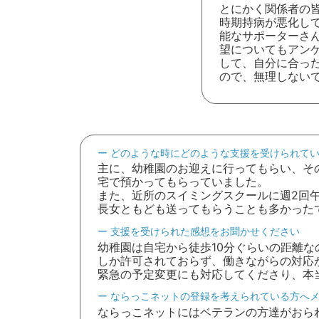
とにかく関係者の
時期持病が悪化し
能なサポーターさ
望についてもアン
して、自分に合っ
ので、無理しない
どのような時にどのような支援を受けられて
主に、幼稚園のお迎えに行ってもらい、そ
宅で預かってもらっていました。
また、近所のスイミングスクールに週2回
長女ともども送ってもらうことも多かった
支援を受けられた感想をお聞かせください
幼稚園は自宅から徒歩10分ぐらいの距離
しか許可されておらず、働きながらの対応
緊急の予定変更にも対応してくださり、本
ならっこネットの登録を考えられている方へ
ならっこネットにはベテランの方達がおら