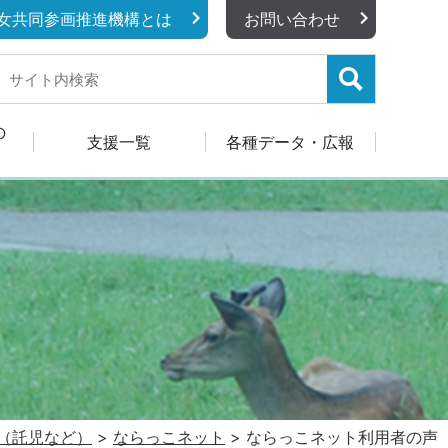
女共同参画推進機構とは
お問い合わせ
の
支援一覧
各種データ・広報
（託児など）
>
ならっこネット
>
ならっこネット利用者の声