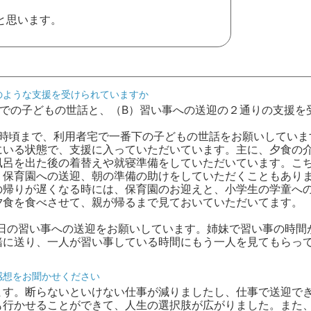
と思います。
のような支援を受けられていますか
宅での子どもの世話と、（B）習い事への送迎の２通りの支援を
ら21時頃まで、利用者宅で一番下の子どもの世話をお願いしていま
にいる状態で、支援に入っていただいています。主に、夕食の
風呂を出た後の着替えや就寝準備をしていただいています。こ
、保育園への送迎、朝の準備の助けをしていただくこともあり
の帰りが遅くなる時には、保育園のお迎えと、小学生の学童へ
夕食を食べさせて、親が帰るまで見ておいていただいてます。
平日の習い事への送迎をお願いしています。姉妹で習い事の時間
緒に送り、一人が習い事している時間にもう一人を見てもらっ
感想をお聞かせください
ます。断らないといけない仕事が減りましたし、仕事で送迎で
も行かせることができて、人生の選択肢が広がりました。また