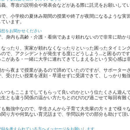
講義、専攻の説明会や発表会などがある際に託児をお願いして
ので、小学校の夏休み期間の授業や終了が夜間になるような実
しています。
感想をお聞かせください
ず、身内も高齢・介護・看病であまり頼れないので非常に助か
くなったり、実家が頼れなくなったりといった困ったタイミン
るので、アクシデントが発生する度にどうしよう…と困るので
っこがある・一緒に大学に連れてきてしまえるという安心感は
。
朝から夜まで授業があるので諦めていたのですが、サポーター
で、受けたい授業を遅刻・早退せずに受講できて、しっかり勉
もいつもここまでしてもらって良いのかという位たくさん遊ん
先生とも違う関係の温かい方たちとのびのび過ごせて毎回有難
ても勉強中なので、学生さんから子育て大先輩の方々まで様々
の関り方や何気ない育児話まで、学問以外での部分も助けて頂
登録を考えられている方へメッセージをお願いします