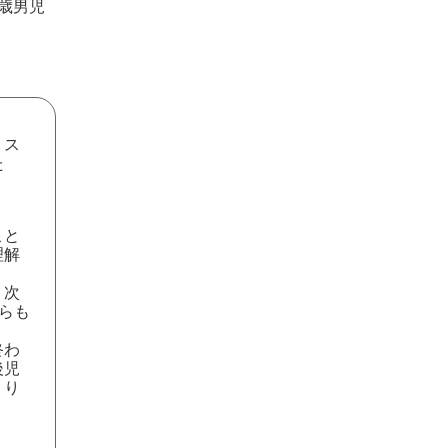
2歳男児
。ス
た
。
こと
理解
、次
らも
終わ
後児
くり