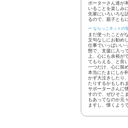
ポーターさん達が
いることを楽しみ
先輩にいろいろな
るので、親子とも
ならっこネットの
まだ使ったことが
文句なしにお勧め
仕事でいっぱいい
態で、支援に入っ
上、心にも余裕が
てもらえる、と良
一つだけ、心に留
本当にたまにしか
かず大泣きしたり
たりするかもしれ
サポーターさんに
すので、ぜひそこ
もあってなのか元
ますし、懐くよう