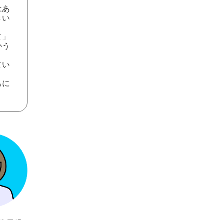
はあ
きい
て」
かう
てい
もに