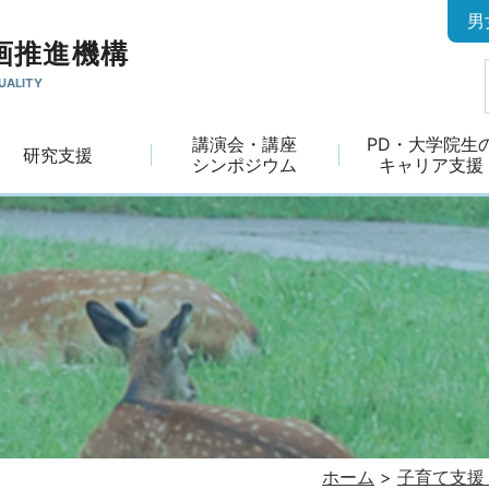
男
画推進機構
UALITY
講演会・講座
PD・大学院生
研究支援
シンポジウム
キャリア支援
ホーム
>
子育て支援