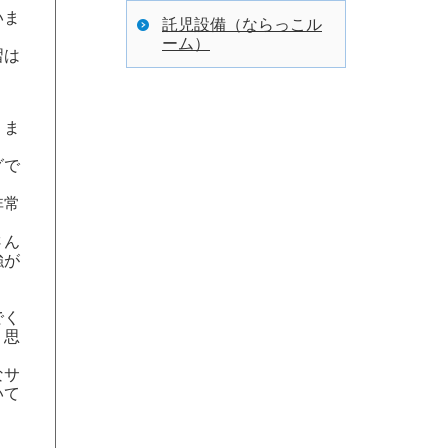
いま
託児設備（ならっこル
ーム）
習は
りま
グで
す
非常
さん
強が
でく
く思
なサ
いて