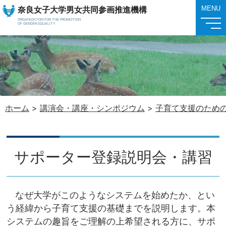
奈良女子大学男女共同参画推進機構
MENU
ORGANIZATION FOR THE PROMOTION
OF GENDER EQUALITY
ホーム
>
講演会・講座・シンポジウム
>
子育て支援のため
サポーター登録説明会・講習
なぜ大学がこのようなシステムを始めたか、とい
う経緯から子育て支援の基礎までを説明します。本
システムの趣旨をご理解の上希望される方に、サポ