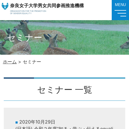
奈良女子大学男女共同参画推進機構
MENU
ORGANIZATION FOR THE PROMOTION
OF GENDER EQUALITY
セミナー
ホーム
>
セミナー
セミナー 一覧
2020年10月29日
(日本語) 令和２年度“知る・学ぶ・伝えるequali