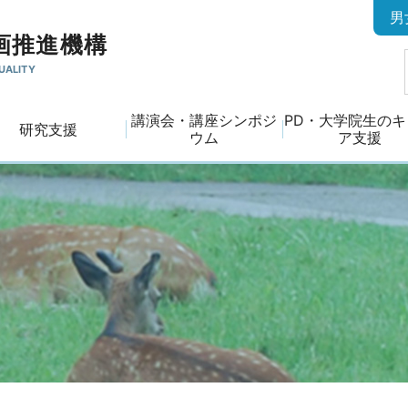
男
画推進機構
UALITY
講演会・講座シンポジ
PD・大学院生の
研究支援
ウム
ア支援