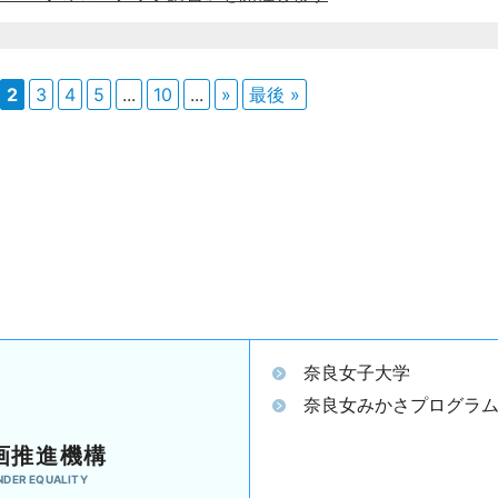
2
3
4
5
...
10
...
»
最後 »
奈良女子大学
奈良女みかさプログラ
画推進機構
NDER EQUALITY