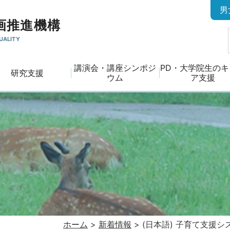
男
画推進機構
UALITY
講演会・講座シンポジ
PD・大学院生の
研究支援
ウム
ア支援
ホーム
>
新着情報
>
(日本語) 子育て支援