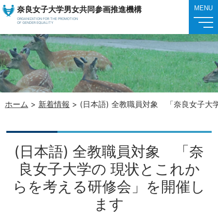
奈良女子大学男女共同参画推進機構
MENU
ORGANIZATION FOR THE PROMOTION
OF GENDER EQUALITY
ホーム
>
新着情報
>
(日本語) 全教職員対象 「奈良女子
(日本語) 全教職員対象 「奈
良女子大学の 現状とこれか
らを考える研修会」を開催し
ます