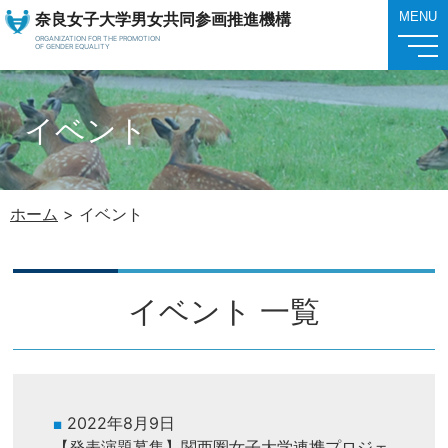
奈良女子大学男女共同参画推進機構
MENU
ORGANIZATION FOR THE PROMOTION
OF GENDER EQUALITY
イベント
ホーム
>
イベント
イベント 一覧
2022年8月9日
【発表演題募集】関西圏女子大学連携プロジェ