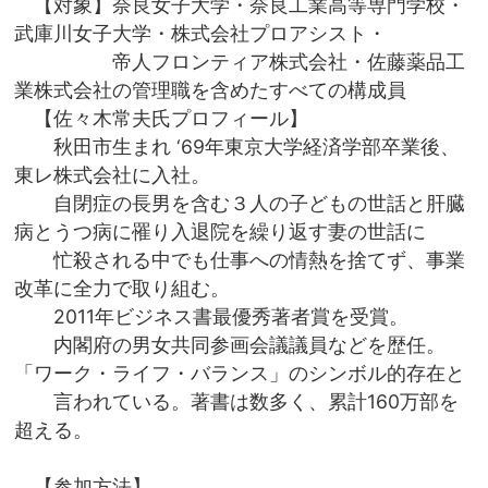
【対象】奈良女子大学・奈良工業高等専門学校・
武庫川女子大学・株式会社プロアシスト・
帝人フロンティア株式会社・佐藤薬品工
業株式会社の管理職を含めたすべての構成員
【佐々木常夫氏プロフィール】
秋田市生まれ ‘69年東京大学経済学部卒業後、
東レ株式会社に入社。
自閉症の長男を含む３人の子どもの世話と肝臓
病とうつ病に罹り入退院を繰り返す妻の世話に
忙殺される中でも仕事への情熱を捨てず、事業
改革に全力で取り組む。
2011年ビジネス書最優秀著者賞を受賞。
内閣府の男女共同参画会議議員などを歴任。
「ワーク・ライフ・バランス」のシンボル的存在と
言われている。著書は数多く、累計160万部を
超える。
【参加方法】