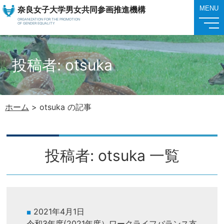
奈良女子大学男女共同参画推進機構
MENU
ORGANIZATION FOR THE PROMOTION
OF GENDER EQUALITY
投稿者:
otsuka
ホーム
>
otsuka の記事
投稿者:
otsuka
一覧
2021年4月1日
令和3年度(2021年度）ワークライフバランス支