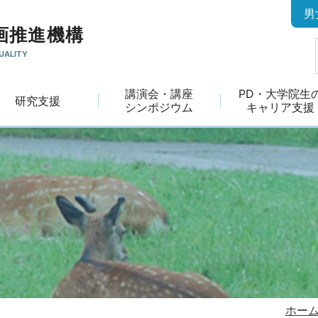
男
画推進機構
UALITY
講演会・講座
PD・大学院生
研究支援
シンポジウム
キャリア支援
ホー