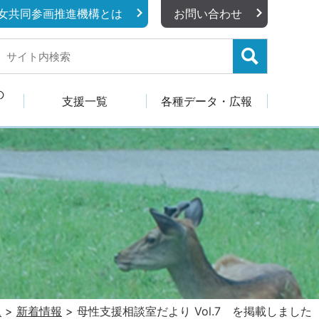
女共同参画推進機構とは
お問い合わせ
の
支援一覧
各種データ・広報
ム
>
新着情報
>
母性支援相談室だより Vol.7 を掲載しました