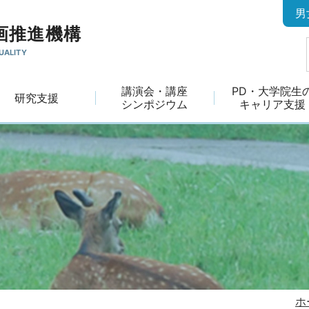
男
画推進機構
UALITY
講演会・講座
PD・大学院生
研究支援
シンポジウム
キャリア支援
ホ