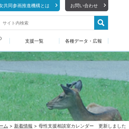
女共同参画推進機構とは
お問い合わせ
の
支援一覧
各種データ・広報
ーム
>
新着情報
>
母性支援相談室カレンダー 更新しました