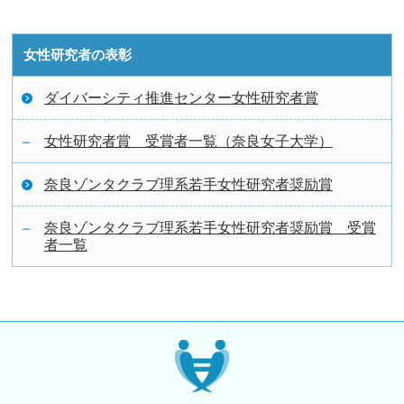
女性研究者の表彰
ダイバーシティ推進センター女性研究者賞
女性研究者賞 受賞者一覧（奈良女子大学）
奈良ゾンタクラブ理系若手女性研究者奨励賞
奈良ゾンタクラブ理系若手女性研究者奨励賞 受賞
者一覧