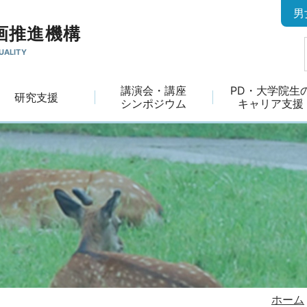
男
画推進機構
UALITY
講演会・講座
PD・大学院生
研究支援
シンポジウム
キャリア支援
ホーム