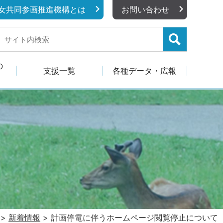
女共同参画推進機構とは
お問い合わせ
の
支援一覧
各種データ・広報
>
新着情報
>
計画停電に伴うホームページ閲覧停止について