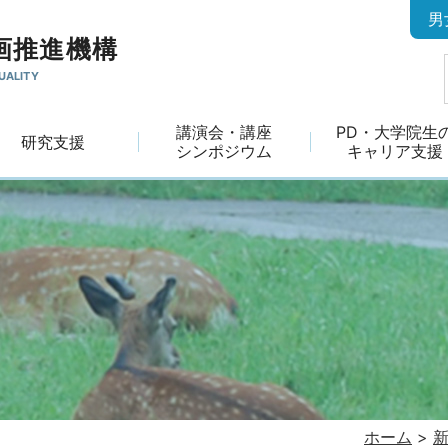
男
画推進機構
UALITY
講演会・講座
PD・大学院生
研究支援
シンポジウム
キャリア支援
ホーム
>