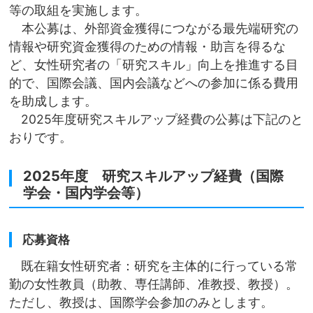
等の取組を実施します。
本公募は、外部資金獲得につながる最先端研究の
情報や研究資金獲得のための情報・助言を得るな
ど、女性研究者の「研究スキル」向上を推進する目
的で、国際会議、国内会議などへの参加に係る費用
を助成します。
2025年度研究スキルアップ経費の公募は下記のと
おりです。
2025年度 研究スキルアップ経費（国際
学会・国内学会等）
応募資格
既在籍女性研究者：研究を主体的に行っている常
勤の女性教員（助教、専任講師、准教授、教授）。
ただし、教授は、国際学会参加のみとします。